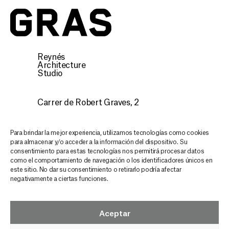
Gras
Reynés
Architecture
Studio
Carrer de Robert Graves, 2
07015 Palma, Illes Balears
CONTACTO
Para brindar la mejor experiencia, utilizamos tecnologías como cookies
para almacenar y/o acceder a la información del dispositivo. Su
consentimiento para estas tecnologías nos permitirá procesar datos
Descubre nuestra arquitectura,
como el comportamiento de navegación o los identificadores únicos en
este sitio. No dar su consentimiento o retirarlo podría afectar
mantente inspirado y actualizado en
negativamente a ciertas funciones.
cada email
GRAS NEWSLETTER
Aceptar