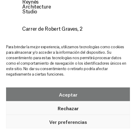
CONTACTO
Reynés
Architecture
Studio
ES
Carrer de Robert Graves, 2
07015 Palma, Illes Balears
CONTACTO
Para brindar la mejor experiencia, utilizamos tecnologías como cookies
para almacenar y/o acceder a la información del dispositivo. Su
consentimiento para estas tecnologías nos permitirá procesar datos
Descubre nuestra arquitectura,
como el comportamiento de navegación o los identificadores únicos en
este sitio. No dar su consentimiento o retirarlo podría afectar
mantente inspirado y actualizado en
negativamente a ciertas funciones.
cada email
GRAS NEWSLETTER
Aceptar
Rechazar
Ver preferencias
© GRAS Reynés Arquitectos
Aviso Legal
Política de
Privacidad
Política de Cookies