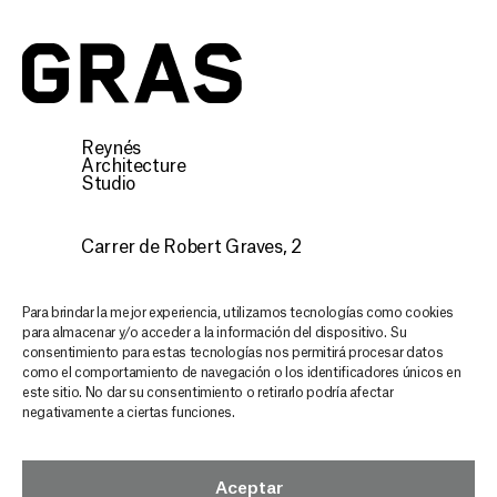
Gras
Reynés
Architecture
Studio
Carrer de Robert Graves, 2
07015 Palma, Illes Balears
CONTACTO
Para brindar la mejor experiencia, utilizamos tecnologías como cookies
para almacenar y/o acceder a la información del dispositivo. Su
consentimiento para estas tecnologías nos permitirá procesar datos
Descubre nuestra arquitectura,
como el comportamiento de navegación o los identificadores únicos en
este sitio. No dar su consentimiento o retirarlo podría afectar
mantente inspirado y actualizado en
negativamente a ciertas funciones.
cada email
GRAS NEWSLETTER
Aceptar