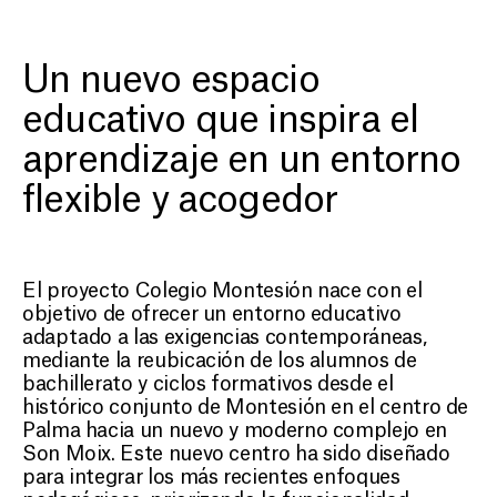
COLEGIO MONTESIÓN
Reimaginando la
Gras
Un nuevo espacio
educación con un nuevo
educativo que inspira el
complejo que favorece el
aprendizaje en un entorno
trabajo en equipo y el
flexible y acogedor
aprendizaje compartido
El proyecto Colegio Montesión nace con el
objetivo de ofrecer un entorno educativo
adaptado a las exigencias contemporáneas,
mediante la reubicación de los alumnos de
bachillerato y ciclos formativos desde el
histórico conjunto de Montesión en el centro de
Palma hacia un nuevo y moderno complejo en
Son Moix. Este nuevo centro ha sido diseñado
para integrar los más recientes enfoques