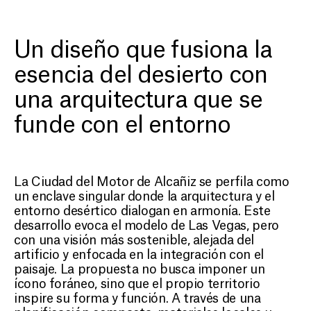
MOTORCITY
Un oasis de diseño en el
Gras
Un diseño que fusiona la
desierto de Alcañiz
esencia del desierto con
una arquitectura que se
funde con el entorno
La Ciudad del Motor de Alcañiz se perfila como
un enclave singular donde la arquitectura y el
entorno desértico dialogan en armonía. Este
desarrollo evoca el modelo de Las Vegas, pero
con una visión más sostenible, alejada del
artificio y enfocada en la integración con el
paisaje. La propuesta no busca imponer un
ícono foráneo, sino que el propio territorio
inspire su forma y función. A través de una