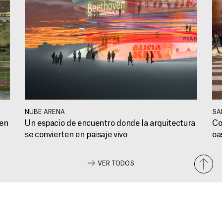
NUBE ARENA
SA
 en
Un espacio de encuentro donde la arquitectura
Co
se convierten en paisaje vivo
oa
VER TODOS