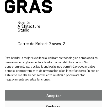
Gras
Reynés
Architecture
Studio
Carrer de Robert Graves, 2
07015 Palma, Illes Balears
CONTACTO
Para brindar la mejor experiencia, utilizamos tecnologías como cookies
para almacenar y/o acceder a la información del dispositivo. Su
consentimiento para estas tecnologías nos permitirá procesar datos
Descubre nuestra arquitectura,
como el comportamiento de navegación o los identificadores únicos en
este sitio. No dar su consentimiento o retirarlo podría afectar
mantente inspirado y actualizado en
negativamente a ciertas funciones.
cada email
GRAS NEWSLETTER
Aceptar
Rechazar